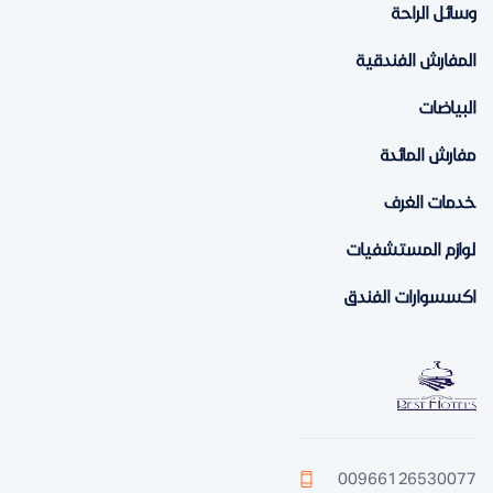
وسائل الراحة
المفارش الفندقية
البياضات
مفارش المائدة
خدمات الغرف
لوازم المستشفيات
اكسسوارات الفندق
00966126530077